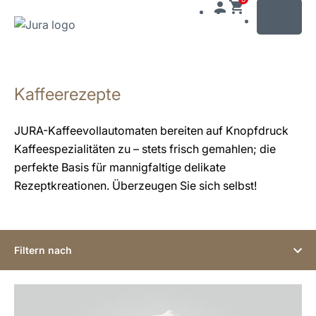
MENU
Zum
Inhalt
Kaffeerezepte
wechseln
Zur
Suche
JURA-Kaffeevollautomaten bereiten auf Knopfdruck
wechseln
Kaffeespezialitäten zu – stets frisch gemahlen; die
perfekte Basis für mannigfaltige delikate
Rezeptkreationen. Überzeugen Sie sich selbst!
Filtern nach
zum
Rezept