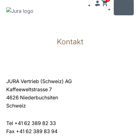
MENU
Zum
Inhalt
Kontakt
wechseln
Zur
Suche
wechseln
JURA Vertrieb (Schweiz) AG
Kaffeeweltstrasse 7
4626 Niederbuchsiten
Schweiz
Tel +41 62 389 82 33
Fax +41 62 389 83 94