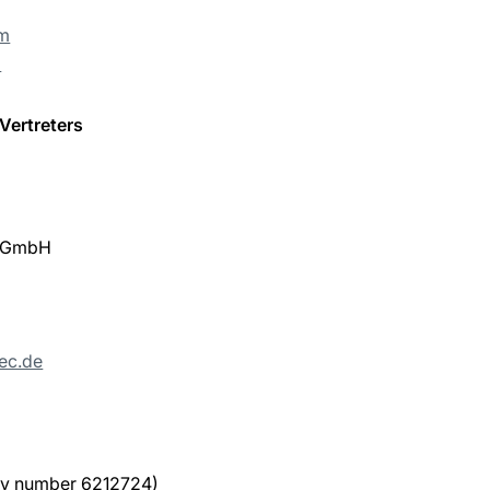
om
m
Vertreters
) GmbH
ec.de
ny number 6212724)