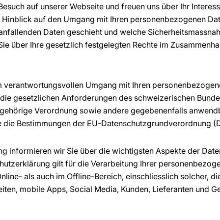
 Besuch auf unserer Webseite und freuen uns über Ihr Intere
m Hinblick auf den Umgang mit Ihren personenbezogenen Dat
n anfallenden Daten geschieht und welche Sicherheitsmassnah
e über Ihre gesetzlich festgelegten Rechte im Zusammenha
em verantwortungsvollen Umgang mit Ihren personenbezogene
ch, die gesetzlichen Anforderungen des schweizerischen Bund
ugehörige Verordnung sowie andere gegebenenfalls anwendb
 die Bestimmungen der EU-Datenschutzgrundverordnung (D
ng informieren wir Sie über die wichtigsten Aspekte der Dat
utzerklärung gilt für die Verarbeitung Ihrer personenbezo
nline- als auch im Offline-Bereich, einschliesslich solcher, 
ten, mobile Apps, Social Media, Kunden, Lieferanten und Ge