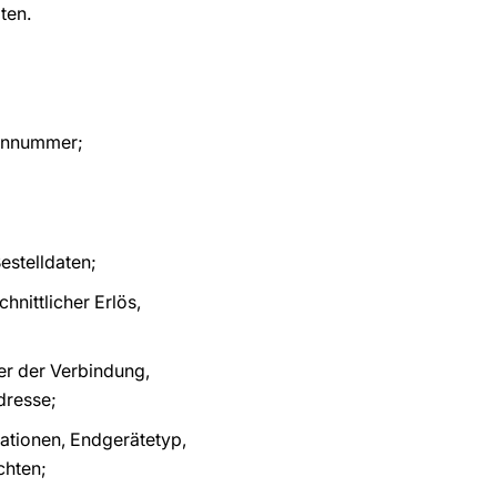
ten.
fonnummer;
estelldaten;
nittlicher Erlös,
r der Verbindung,
dresse;
ationen, Endgerätetyp,
chten;