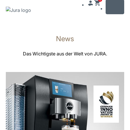
MENU
Zum
Inhalt
News
wechseln
Zur
Suche
Das Wichtigste aus der Welt von JURA.
wechseln