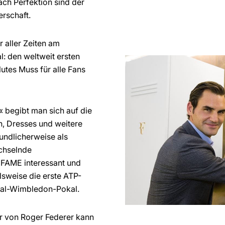
ach Perfektion sind der
rschaft.
 aller Zeiten am
l: den weltweit ersten
es Muss für alle Fans
e« begibt man sich auf die
n, Dresses und weitere
undlicherweise als
echselnde
 FAME interessant und
lsweise die erste ATP-
inal-Wimbledon-Pokal.
ur von Roger Federer kann