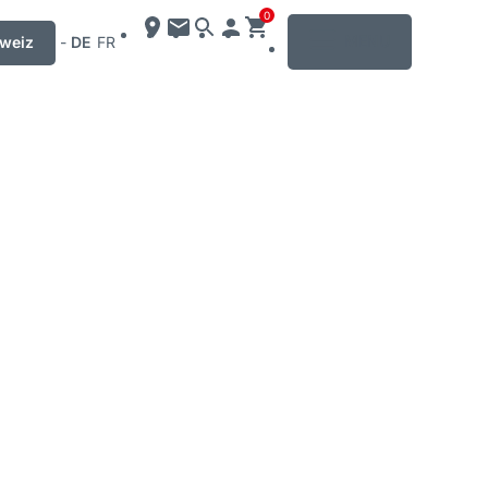
0
MENU
weiz
-
DE
FR