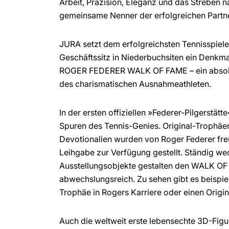
Arbeit, Präzision, Eleganz und das Streben n
gemeinsame Nenner der erfolgreichen Partne
JURA setzt dem erfolgreichsten Tennisspieler
Geschäftssitz in Niederbuchsiten ein Denkma
ROGER FEDERER WALK OF FAME – ein absolut
des charismatischen Ausnahmeathleten.
In der ersten offiziellen »Federer-Pilgerstätt
Spuren des Tennis-Genies. Original-Trophäe
Devotionalien wurden von Roger Federer fre
Leihgabe zur Verfügung gestellt. Ständig w
Ausstellungsobjekte gestalten den WALK OF
abwechslungsreich. Zu sehen gibt es beispie
Trophäe in Rogers Karriere oder einen Orig
Auch die weltweit erste lebensechte 3D-Fig