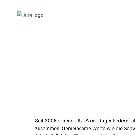
Zum
Inhalt
wechseln
Zur
Suche
wechseln
Seit 2006 arbeitet JURA mit Roger Federer a
zusammen. Gemeinsame Werte wie die Schwe