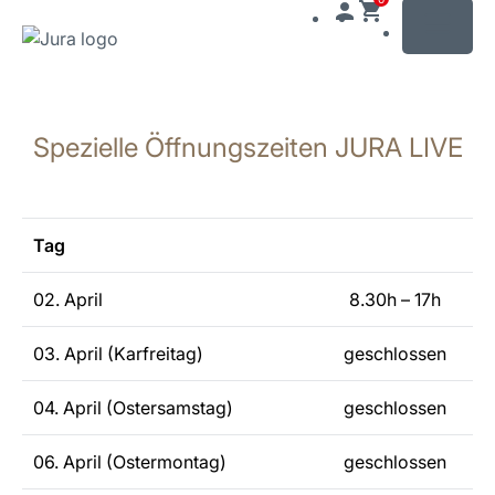
MENU
Zum
Inhalt
Spezielle Öffnungszeiten JURA LIVE
wechseln
Zur
Suche
wechseln
Tag
02. April
8.30h – 17h
03. April (Karfreitag)
geschlossen
04. April (Ostersamstag)
geschlossen
06. April (Ostermontag)
geschlossen