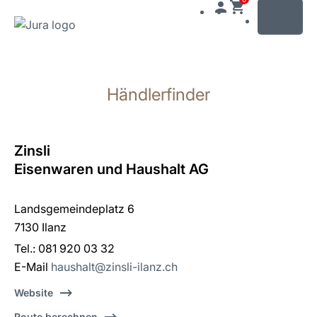
MENU
Zum
Inhalt
Händlerfinder
wechseln
Zur
Suche
wechseln
Zinsli
Eisenwaren und Haushalt AG
Landsgemeindeplatz 6
7130 Ilanz
Tel.: 081 920 03 32
E-Mail
haushalt@zinsli-ilanz.ch
Website
Route berechnen