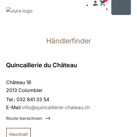
MENU
Zum
Inhalt
Händlerfinder
wechseln
Zur
Suche
wechseln
Quincaillerie du Château
Château 18
2013 Colombier
Tel.: 032 841 33 54
E-Mail
info@quincaillerie-chateau.ch
Route berechnen
Haushalt