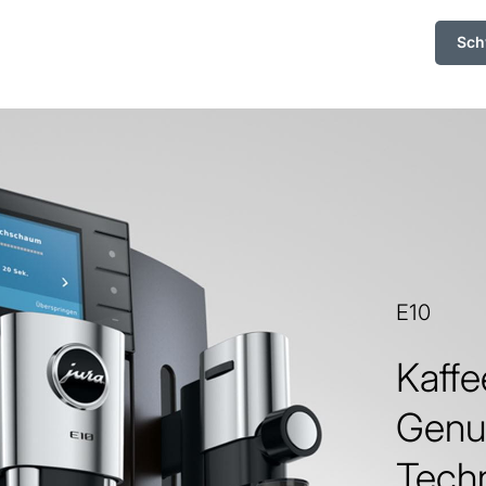
Sch
E10
Kaffe
Genu
Techn