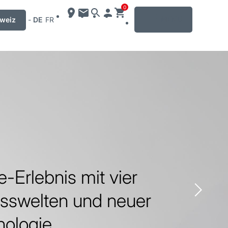
0
MENU
weiz
-
DE
FR
e-Erlebnis mit vier
sswelten und neuer
ologie.