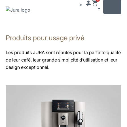
MENU
Afficher
le
Produits pour usage privé
contenu
Afficher
la
Les produits JURA sont réputés pour la parfaite qualité
recherche
de leur café, leur grande simplicité d’utilisation et leur
design exceptionnel.
En
savoir
plus