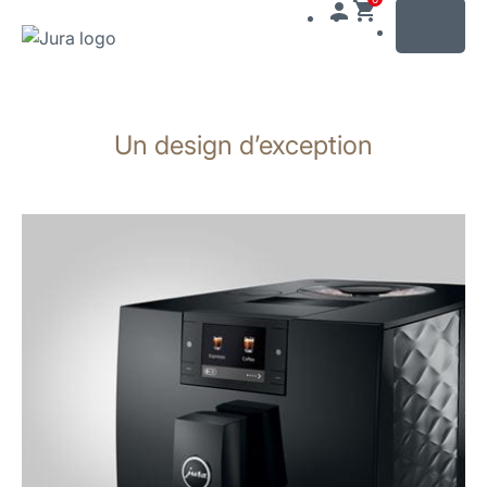
MENU
Afficher
le
Un design d’exception
contenu
Afficher
la
recherche