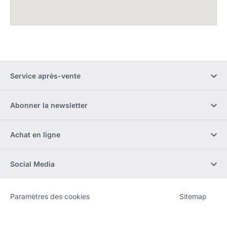
Service après-vente
Abonner la newsletter
Achat en ligne
Social Media
Paramètres des cookies
Sitemap
Site
[Website
Web
information]