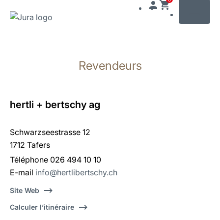
MENU
Afficher
le
Revendeurs
contenu
Afficher
la
recherche
hertli + bertschy ag
Schwarzseestrasse 12
1712 Tafers
Téléphone 026 494 10 10
E-mail
info@hertlibertschy.ch
Site Web
Calculer l’itinéraire