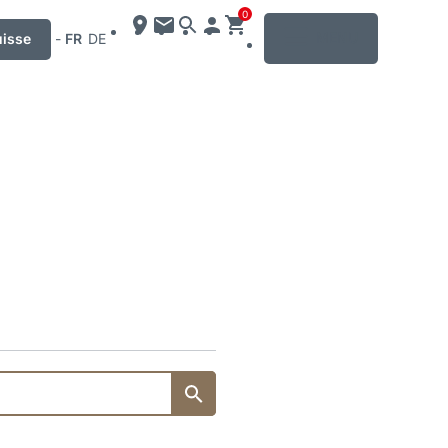
0
MENU
uisse
-
FR
DE