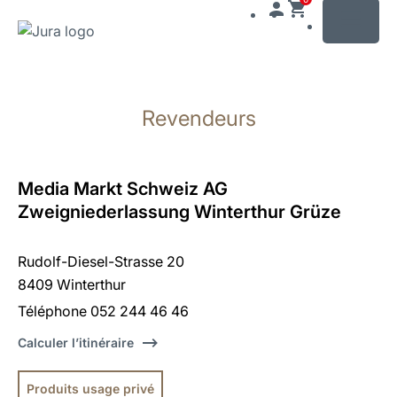
MENU
Afficher
le
Revendeurs
contenu
Afficher
la
recherche
Media Markt Schweiz AG
Zweigniederlassung Winterthur Grüze
Rudolf-Diesel-Strasse 20
8409 Winterthur
Téléphone 052 244 46 46
Calculer l’itinéraire
Produits usage privé