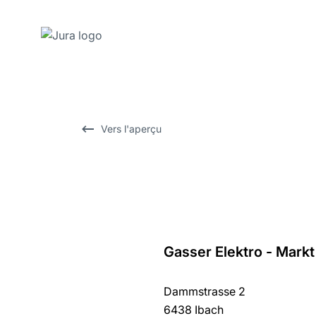
Afficher
le
contenu
Afficher
Vers l'aperçu
la
recherche
Gasser Elektro - Markt
Revenir
au
Dammstrasse 2
récapitulatif
6438 Ibach