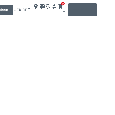
0
MENU
uisse
-
FR
DE