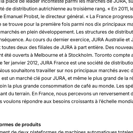
la place de leader incontesté parmi les marchés de JURA, su
é de distribution autrichienne au troisième rang. « En 2011, l
ue Emanuel Probst, le directeur général. « La France progress
le se trouve pour la première fois parmi nos dix principaux 
 marchés en plein développement. Les structures de distributi
séquence. Au cours du dernier exercice, JURA Australie et 
t toutes deux des filiales de JURA à part entière. Des nouveau
ont été ouverts à Melbourne et à Stockholm. Toronto compte 
le 1er janvier 2012, JURA France est une société de distributi
Nous souhaitons travailler sur nos principaux marchés avec 
est un marché clé pour JURA, et même le plus grand de la r
oin la plus grande consommation de café au monde. Les spéc
nt du terrain. En France, nous percevons un renversement d
 voulons répondre aux besoins croissants à l’échelle mondi
formes de produits
ement de deux plateformes de machines automatiques totalem