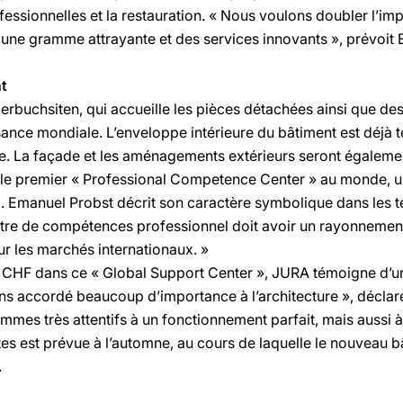
ofessionnelles et la restauration. « Nous voulons doubler l’
vec une gramme attrayante et des services innovants », prévoit
nt
buchsiten, qui accueille les pièces détachées ainsi que des 
issance mondiale. L’enveloppe intérieure du bâtiment est déjà 
te. La façade et les aménagements extérieurs seront également 
a le premier « Professional Competence Center » au monde, un
l. Emanuel Probst décrit son caractère symbolique dans les 
re de compétences professionnel doit avoir un rayonnement 
ur les marchés internationaux. »
de CHF dans ce « Global Support Center », JURA témoigne d’un
s accordé beaucoup d’importance à l’architecture », déclar
mes très attentifs à un fonctionnement parfait, mais aussi à
es est prévue à l’automne, au cours de laquelle le nouveau b
.