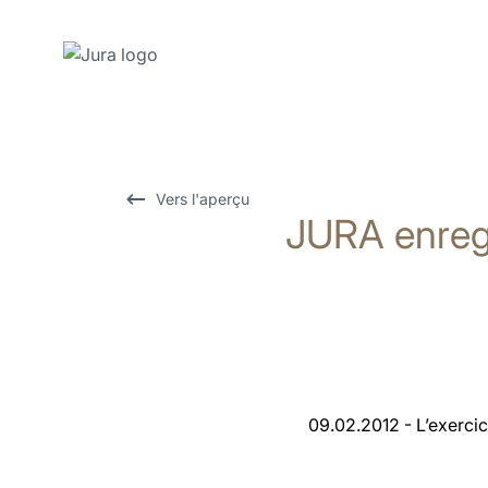
Afficher
le
contenu
Afficher
Vers l'aperçu
JURA enregi
la
recherche
09.02.2012 - L’exercic