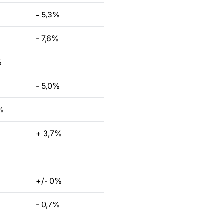
-
5,3%
- 7,6%
%
0
- 5,0%
%
+ 3,7%
+/- 0%
- 0,7%