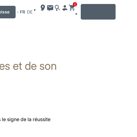
0
MENU
uisse
-
FR
DE
es et de son
le signe de la réussite