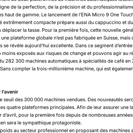
igne de la perfection, de la précision et du professionnalism
rès haut de gamme. Le lancement de l’ENA Micro 9 One Touc
afé extrêmement compacte prépare aussi du cappuccino et du
 déplacer la tasse. Pour la première fois, cette nouvelle gé
 une plateforme globale n’est pas fabriquée en Suisse, mais 
ans se révèle aujourd’hui excellente. Dans ce segment d’entr
moins exposés aux risques de change et pouvons agir au ni
 282 300 machines automatiques à spécialités de café en 20
Sans compter la trois-millionième machine, qui est également
 l’avenir
 le seuil des 300 000 machines vendues. Des nouveautés ser
les quatre plateformes principales. Afin de leur assurer une l
rtir d’avril, pour la première fois depuis de nombreuses année
en sera le sympathique protagoniste.
poids au secteur professionnel en proposant des machines 