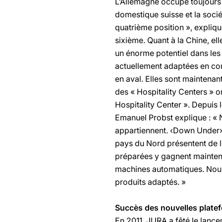
L’Allemagne occupe toujours 
domestique suisse et la sociét
quatrième position », expliq
sixième. Quant à la Chine, el
un énorme potentiel dans les
actuellement adaptées en con
en aval. Elles sont maintenan
des « Hospitality Centers » 
Hospitality Center ». Depuis 
Emanuel Probst explique : « 
appartiennent. ‹Down Under› 
pays du Nord présentent de l
préparées y gagnent maintena
machines automatiques. Nous
produits adaptés. »
Succès des nouvelles plate
En 2011, JURA a fêté le lanc