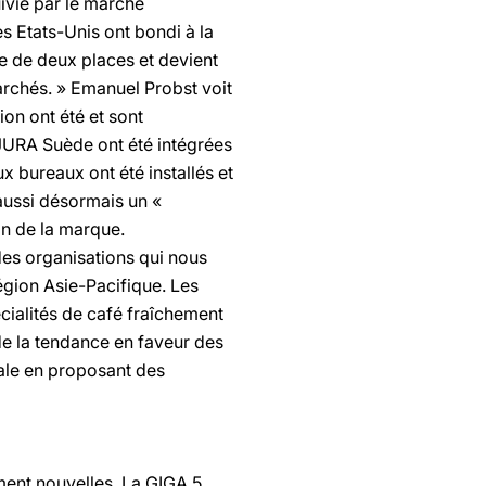
ivie par le marché
es Etats-Unis ont bondi à la
e de deux places et devient
marchés. » Emanuel Probst voit
on ont été et sont
JURA Suède ont été intégrées
x bureaux ont été installés et
aussi désormais un «
on de la marque.
des organisations qui nous
égion Asie-Pacifique. Les
ialités de café fraîchement
e la tendance en faveur des
ale en proposant des
ent nouvelles. La GIGA 5,