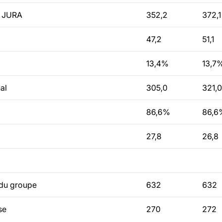
e JURA
352,2
372,1
47,2
51,1
13,4%
13,7
nal
305,0
321,
86,6%
86,6
27,8
26,8
 du groupe
632
632
isse
270
272