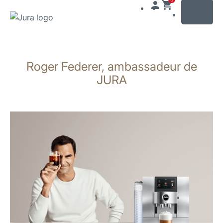
MENU
Afficher
le
Roger Federer, ambassadeur de
contenu
Afficher
JURA
la
recherche