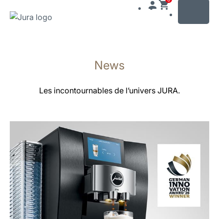
MENU
Afficher
le
News
contenu
Afficher
la
Les incontournables de l’univers JURA.
recherche